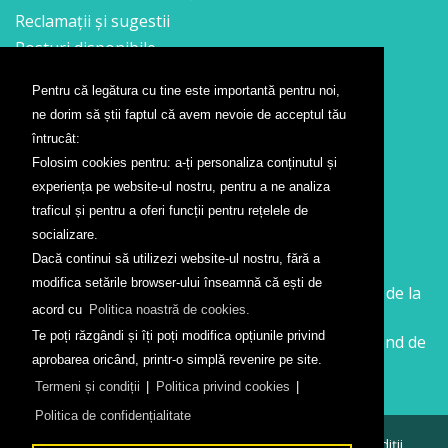
Reclamații și sugestii
Posturi disponibile
Pentru că legătura cu tine este importantă pentru noi,
Contact
ne dorim să știi faptul că avem nevoie de acceptul tău
Formular contact
întrucât:
Localizare
Folosim cookies pentru: a-ți personaliza conținutul și
Presă
experiența pe website-ul nostru, pentru a ne analiza
traficul și pentru a oferi funcții pentru rețelele de
Companii aeriene
socializare.
Dacă continui să utilizezi website-ul nostru, fără a
Wizz Air
modifica setările browser-ului înseamnă că ești de
Călătorește la Sibiu cu Wizz Air. Zboruri începând de la
acord cu
Politica noastră de cookies.
26 GBP
Te poți răzgândi și îți poți modifica opțiunile privind
Călătorește de la Sibiu cu Wizz Air. Zboruri începând de
aprobarea oricând, printr-o simplă revenire pe site.
la 138 RON
Termeni și condiții
|
Politica privind cookies
|
Politica de confidențialitate
© 2026
Aeroportul Internațional Sibiu
Termeni și condiții