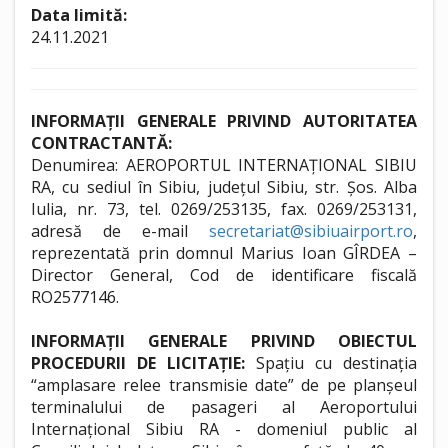
Data limită:
24.11.2021
INFORMAȚII GENERALE PRIVIND AUTORITATEA
CONTRACTANTĂ:
Denumirea: AEROPORTUL INTERNAȚIONAL SIBIU
RA, cu sediul în Sibiu, județul Sibiu, str. Șos. Alba
Iulia, nr. 73, tel. 0269/253135, fax. 0269/253131,
adresă de e-mail
secretariat@sibiuairport.ro
,
reprezentată prin domnul Marius Ioan GÎRDEA –
Director General, Cod de identificare fiscală
RO2577146.
INFORMAȚII GENERALE PRIVIND OBIECTUL
PROCEDURII DE LICITAȚIE:
Spațiu cu destinația
“amplasare relee transmisie date” de pe planșeul
terminalului de pasageri al Aeroportului
Internațional Sibiu RA - domeniul public al