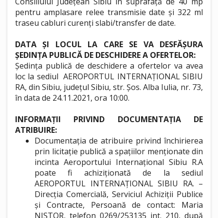
Consiliului Județean Sibiu în suprafață de 40 mp
pentru amplasare relee transmisie date și 322 ml
traseu cabluri curenți slabi/transfer de date.
DATA ȘI LOCUL LA CARE SE VA DESFĂȘURA
ȘEDINȚA PUBLICĂ DE DESCHIDERE A OFERTELOR:
Ședința publică de deschidere a ofertelor va avea
loc la sediul AEROPORTUL INTERNAȚIONAL SIBIU
RA, din Sibiu, județul Sibiu, str. Șos. Alba Iulia, nr. 73,
în data de 24.11.2021, ora 10:00.
INFORMAȚII PRIVIND DOCUMENTAȚIA DE
ATRIBUIRE:
Documentația de atribuire privind închirierea
prin licitație publică a spațiilor menționate din
incinta Aeroportului Internațional Sibiu R.A
poate fi achiziționată de la sediul
AEROPORTUL INTERNAȚIONAL SIBIU RA. –
Direcția Comercială, Serviciul Achiziții Publice
și Contracte, Persoană de contact: Maria
NISTOR, telefon 0269/253135 int. 210, după