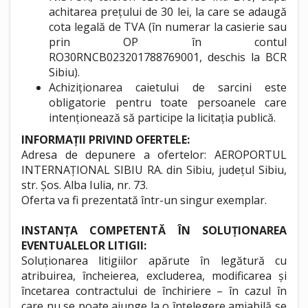
achitarea prețului de 30 lei, la care se adaugă
cota legală de TVA (în numerar la casierie sau
prin OP în contul
RO30RNCB023201788769001, deschis la BCR
Sibiu).
Achiziționarea caietului de sarcini este
obligatorie pentru toate persoanele care
intenționează să participe la licitația publică.
INFORMAȚII PRIVIND OFERTELE:
Adresa de depunere a ofertelor: AEROPORTUL
INTERNAȚIONAL SIBIU RA. din Sibiu, județul Sibiu,
str. Șos. Alba Iulia, nr. 73.
Oferta va fi prezentată într-un singur exemplar.
INSTANȚA COMPETENTĂ ÎN SOLUȚIONAREA
EVENTUALELOR LITIGII:
Soluționarea litigiilor apărute în legătură cu
atribuirea, încheierea, excluderea, modificarea și
încetarea contractului de închiriere – în cazul în
care nu se poate ajunge la o înțelegere amiabilă se