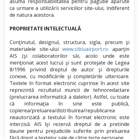
asumă responsabilitatea pentru pagube apărute
ca urmare a utilizării serviciilor site-ului, indiferent
de natura acestora.
PROPRIETATE INTELECTUALĂ
Conţinutul, designul, structura, sigla, precum şi
materialele site-ului
www.sibiuairport.ro
aparţin
AIS (şi colaboratorilor săi, acolo unde este
menţionat acest lucru) şi sunt protejate de Legea
8/1996 privind dreptul de autor şi drepturile
conexe, cu modificările şi completările ulterioare.
Textele în format electronic cuprinse în acest site
reprezintă rezultatul muncii de tehnoredactare
(prelucrarea informatică a datelor). Astfel, cu toate
că informaţia în sine este publică,
copierea/preluarea/distribuirea/republicarea
neautorizată a textului în format electronic este
interzisă. AIS îşi rezervă dreptul de a pretinde
daune pentru prejudiciile suferite prin preluarea
fără drept a textelor sale de către terţe persoane.