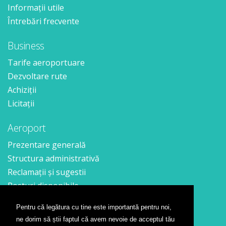
Informații utile
Întrebări frecvente
Business
Tarife aeroportuare
Dezvoltare rute
Achiziții
Licitații
Aeroport
Prezentare generală
Structura administrativă
Reclamații și sugestii
Posturi disponibile
Pentru că legătura cu tine este importantă pentru noi,
Contact
ne dorim să știi faptul că avem nevoie de acceptul tău