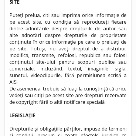
SITE
Puteţi prelua, citi sau imprima orice informaţie de
pe acest site, cu condiţia să reproduceţi fiecare
dintre adnotările despre drepturile de autor sau
alte adnotări despre drepturile de proprietate
conţinute în orice informaţie pe care o preluaţi de
pe site. Totuşi, nu aveţi dreptul de a distribui,
modifica, transmite, refolosi, republica sau folosi
conţinutul site-ului pentru scopuri publice sau
comerciale, incluzând: textul, imaginile, sigla,
sunetul, videoclipurile, fără permisiunea scrisă a
AIS.
De asemenea, trebuie să luaţi la cunoştinţă că orice
vedeţi sau citiţi pe acest site are drepturi rezervate
de copyright fără o altă notificare specială.
LEGISLAŢIE
Drepturile şi obligaţiile părţilor, impuse de termeni
şi condiţii, precum şi toate efectele juridice ce