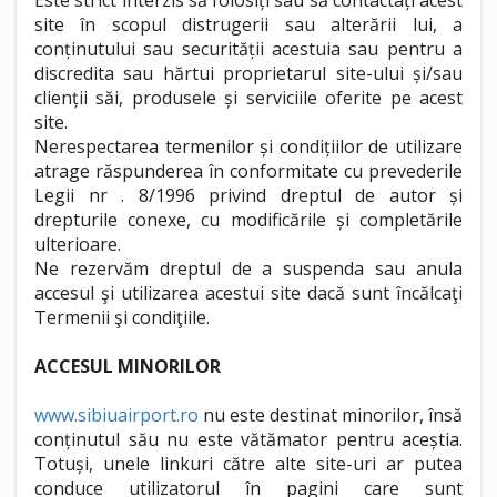
Este strict interzis să folosiți sau să contactați acest
site în scopul distrugerii sau alterării lui, a
conținutului sau securității acestuia sau pentru a
discredita sau hărtui proprietarul site-ului și/sau
clienții săi, produsele și serviciile oferite pe acest
site.
Nerespectarea termenilor și condițiilor de utilizare
atrage răspunderea în conformitate cu prevederile
Legii nr . 8/1996 privind dreptul de autor și
drepturile conexe, cu modificările și completările
ulterioare.
Ne rezervăm dreptul de a suspenda sau anula
accesul şi utilizarea acestui site dacă sunt încălcaţi
Termenii şi condiţiile.
ACCESUL MINORILOR
www.sibiuairport.ro
nu este destinat minorilor, însă
conținutul său nu este vătămator pentru aceștia.
Totuși, unele linkuri către alte site-uri ar putea
conduce utilizatorul în pagini care sunt