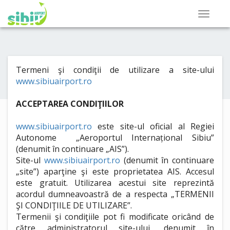
Termeni şi condiţii de utilizare a site-ului
www.sibiuairport.ro
ACCEPTAREA CONDIŢIILOR
www.sibiuairport.ro
este site-ul oficial al Regiei
Autonome „Aeroportul Internațional Sibiu”
(denumit în continuare „AIS”).
Site-ul
www.sibiuairport.ro
(denumit în continuare
„site”) aparţine şi este proprietatea AIS. Accesul
este gratuit. Utilizarea acestui site reprezintă
acordul dumneavoastră de a respecta „TERMENII
ŞI CONDIŢIILE DE UTILIZARE”.
Termenii şi condiţiile pot fi modificate oricând de
către administratorul site-ului, denumit în