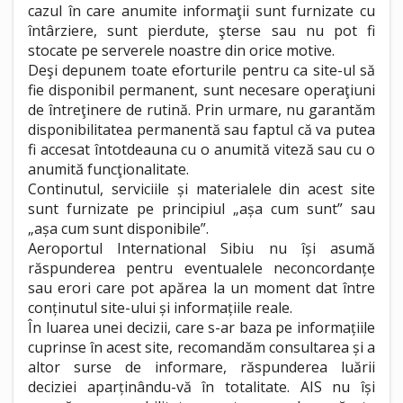
cazul în care anumite informaţii sunt furnizate cu
întârziere, sunt pierdute, şterse sau nu pot fi
stocate pe serverele noastre din orice motive.
Deşi depunem toate eforturile pentru ca site-ul să
fie disponibil permanent, sunt necesare operaţiuni
de întreţinere de rutină. Prin urmare, nu garantăm
disponibilitatea permanentă sau faptul că va putea
fi accesat întotdeauna cu o anumită viteză sau cu o
anumită funcţionalitate.
Continutul, serviciile și materialele din acest site
sunt furnizate pe principiul „așa cum sunt” sau
„așa cum sunt disponibile”.
Aeroportul International Sibiu nu își asumă
răspunderea pentru eventualele neconcordanțe
sau erori care pot apărea la un moment dat între
conținutul site-ului și informațiile reale.
În luarea unei decizii, care s-ar baza pe informațiile
cuprinse în acest site, recomandăm consultarea și a
altor surse de informare, răspunderea luării
deciziei aparținându-vă în totalitate. AIS nu își