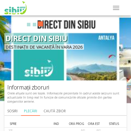
DIRECT DIN SIBIU
DESTINAȚII DE VACANȚĂ ÎN VARA 2026
Informații zboruri
Orele afișate sunt ore locale. Informațiile prezentate în cadrul aceste secțiuni sunt
actualizate în timp real în funcție de comunicările oficiale primite din partea
companiilor aeriene.
SOSIRI
PLECĂRI
CAUTĂ ZBOR
SPRE
IND
ORĂ PROG
ORA EST
STATUS
VIE
AZI
AZI