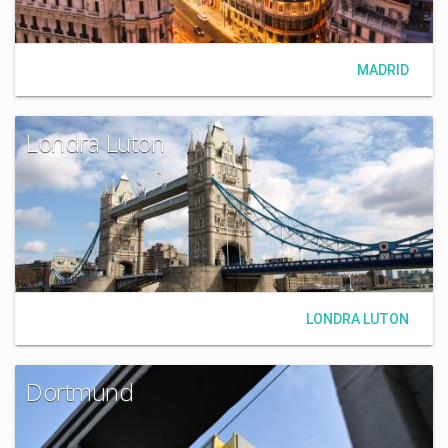
MADRID
Londra Luton
LONDRA LUTON
Dortmund