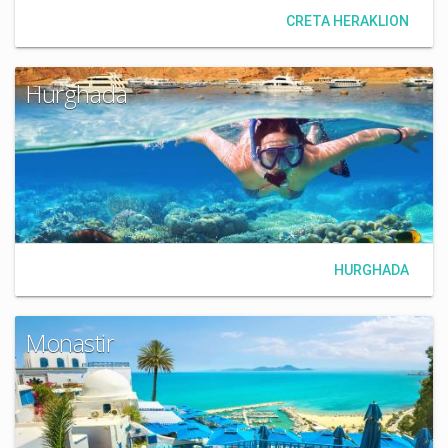
CRETA HERAKLION
Hurghada
HURGHADA
Monastir