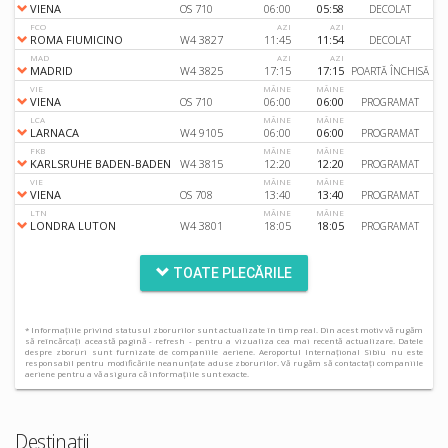
VIENA
OS 710
06:00
05:58
DECOLAT
FCO
AZI
AZI
ROMA FIUMICINO
W4 3827
11:45
11:54
DECOLAT
MAD
AZI
AZI
MADRID
W4 3825
17:15
17:15
POARTĂ ÎNCHISĂ
VIE
MÂINE
MÂINE
VIENA
OS 710
06:00
06:00
PROGRAMAT
LCA
MÂINE
MÂINE
LARNACA
W4 9105
06:00
06:00
PROGRAMAT
FKB
MÂINE
MÂINE
KARLSRUHE BADEN-BADEN
W4 3815
12:20
12:20
PROGRAMAT
VIE
MÂINE
MÂINE
VIENA
OS 708
13:40
13:40
PROGRAMAT
LTN
MÂINE
MÂINE
LONDRA LUTON
W4 3801
18:05
18:05
PROGRAMAT
TOATE PLECĂRILE
* Informațiile privind statusul zborurilor sunt actualizate în timp real. Din acest motiv vă rugăm
să reîncărcați această pagină - refresh - pentru a vizualiza cea mai recentă actualizare. Datele
despre zboruri sunt furnizate de companiile aeriene. Aeroportul Internațional Sibiu nu este
responsabil pentru modificările neanunțate aduse zborurilor. Vă rugăm să contactați companiile
aeriene pentru a vă asigura că informațiile sunt exacte.
Destinații