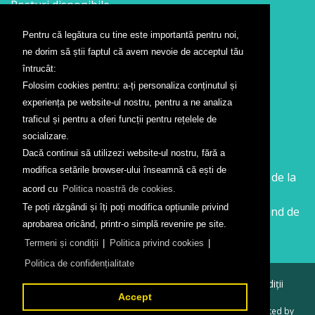
Posturi disponibile
Pentru că legătura cu tine este importantă pentru noi,
Contact
ne dorim să știi faptul că avem nevoie de acceptul tău
Formular contact
întrucât:
Localizare
Folosim cookies pentru: a-ți personaliza conținutul și
Presă
experiența pe website-ul nostru, pentru a ne analiza
traficul și pentru a oferi funcții pentru rețelele de
Companii aeriene
socializare.
Dacă continui să utilizezi website-ul nostru, fără a
Wizz Air
modifica setările browser-ului înseamnă că ești de
Călătorește la Sibiu cu Wizz Air. Zboruri începând de la
acord cu
Politica noastră de cookies.
26 GBP
Te poți răzgândi și îți poți modifica opțiunile privind
Călătorește de la Sibiu cu Wizz Air. Zboruri începând de
aprobarea oricând, printr-o simplă revenire pe site.
la 138 RON
Termeni și condiții
|
Politica privind cookies
|
Politica de confidențialitate
© 2026
Aeroportul Internațional Sibiu
Termeni și condiții
Politica de confidențialitate
Accept
Created by