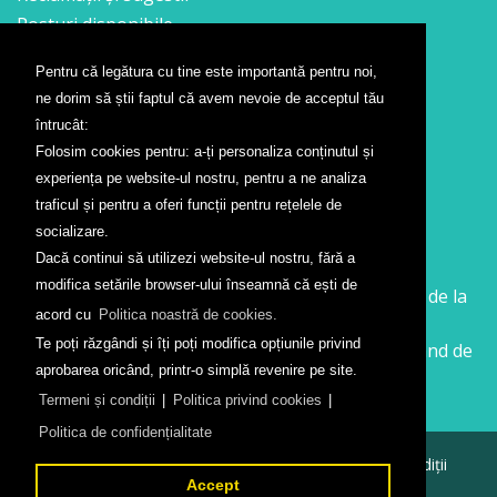
Posturi disponibile
Pentru că legătura cu tine este importantă pentru noi,
Contact
ne dorim să știi faptul că avem nevoie de acceptul tău
Formular contact
întrucât:
Localizare
Folosim cookies pentru: a-ți personaliza conținutul și
Presă
experiența pe website-ul nostru, pentru a ne analiza
traficul și pentru a oferi funcții pentru rețelele de
Companii aeriene
socializare.
Dacă continui să utilizezi website-ul nostru, fără a
Wizz Air
modifica setările browser-ului înseamnă că ești de
Călătorește la Sibiu cu Wizz Air. Zboruri începând de la
acord cu
Politica noastră de cookies.
26 GBP
Te poți răzgândi și îți poți modifica opțiunile privind
Călătorește de la Sibiu cu Wizz Air. Zboruri începând de
aprobarea oricând, printr-o simplă revenire pe site.
la 138 RON
Termeni și condiții
|
Politica privind cookies
|
Politica de confidențialitate
© 2026
Aeroportul Internațional Sibiu
Termeni și condiții
Politica de confidențialitate
Accept