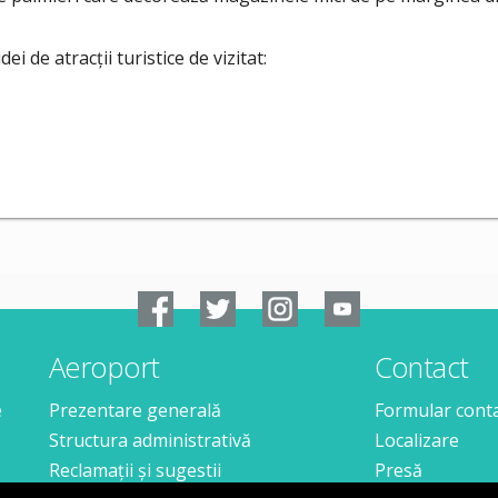
ei de atracții turistice de vizitat:
Aeroport
Contact
e
Prezentare generală
Formular cont
Structura administrativă
Localizare
Reclamații și sugestii
Presă