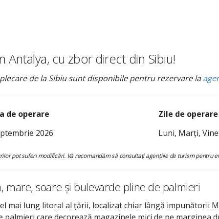
n Antalya, cu zbor direct din Sibiu!
plecare de la Sibiu sunt disponibile pentru rezervare la
agen
a de operare
Zile de operare
eptembrie 2026
Luni, Marți, Vin
urilor pot suferi modificări. Vă recomandăm să consultați agențiile de turism pentru e
jă, mare, soare și bulevarde pline de palmieri
ai lung litoral al țării, localizat chiar lângă impunătorii Mu
de palmieri care decorează magazinele mici de pe marginea dr