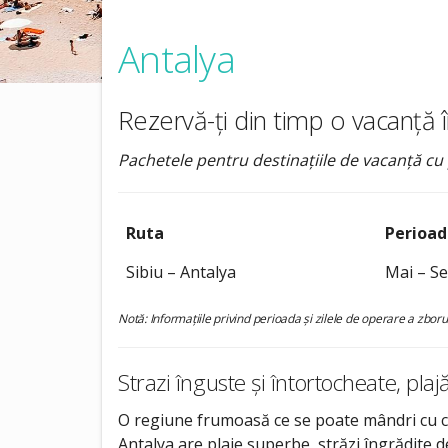
Antalya
Rezervă-ți din timp o vacanță î
Pachetele pentru destinațiile de vacanță cu 
Ruta
Perioad
Sibiu – Antalya
Mai – S
Notă: Informațiile privind perioada și zilele de operare a zbor
Strazi înguste și întortocheate, pla
O regiune frumoasă ce se poate mândri cu cel m
Antalya are plaje superbe, străzi îngrădite 