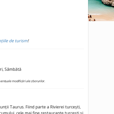
țiile de turism
!
eri, Sâmbătă
ventuale modificări ale zborurilor.
nții Taurus. Fiind parte a Rivierei turcești,
umului, cele mai fine restaurante turcești și