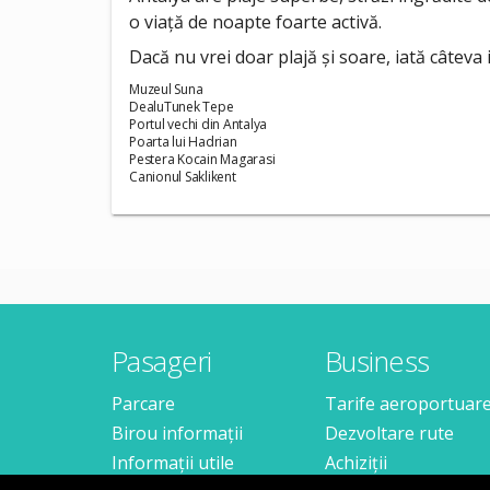
o viață de noapte foarte activă.
Dacă nu vrei doar plajă și soare, iată câteva id
Muzeul Suna
DealuTunek Tepe
Portul vechi din Antalya
Poarta lui Hadrian
Pestera Kocain Magarasi
Canionul Saklikent
Pasageri
Business
Parcare
Tarife aeroportuar
Birou informații
Dezvoltare rute
Informații utile
Achiziții