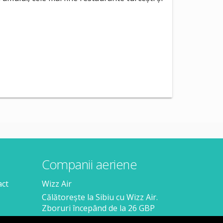
Companii aeriene
act
Wizz Air
Călătorește la Sibiu cu Wizz Air.
Zboruri începând de la 26 GBP
Călătorește de la Sibiu cu Wizz Air.