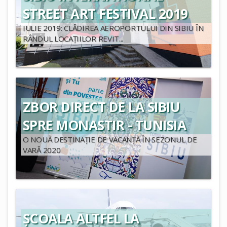
STREET ART FESTIVAL 2019
IULIE 2019: CLĂDIREA AEROPORTULUI DIN SIBIU ÎN
RÂNDUL LOCAȚIILOR REVIT...
ZBOR DIRECT DE LA SIBIU
SPRE MONASTIR - TUNISIA
O NOUĂ DESTINAȚIE DE VACANȚĂ ÎN SEZONUL DE
VARĂ 2020
ȘCOALA ALTFEL LA