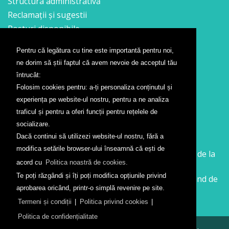
Structura administrativă
Reclamații și sugestii
Posturi disponibile
Pentru că legătura cu tine este importantă pentru noi,
Contact
ne dorim să știi faptul că avem nevoie de acceptul tău
Formular contact
întrucât:
Localizare
Folosim cookies pentru: a-ți personaliza conținutul și
Presă
experiența pe website-ul nostru, pentru a ne analiza
traficul și pentru a oferi funcții pentru rețelele de
Companii aeriene
socializare.
Dacă continui să utilizezi website-ul nostru, fără a
Wizz Air
modifica setările browser-ului înseamnă că ești de
Călătorește la Sibiu cu Wizz Air. Zboruri începând de la
acord cu
Politica noastră de cookies.
26 GBP
Te poți răzgândi și îți poți modifica opțiunile privind
Călătorește de la Sibiu cu Wizz Air. Zboruri începând de
aprobarea oricând, printr-o simplă revenire pe site.
la 138 RON
Termeni și condiții
|
Politica privind cookies
|
Politica de confidențialitate