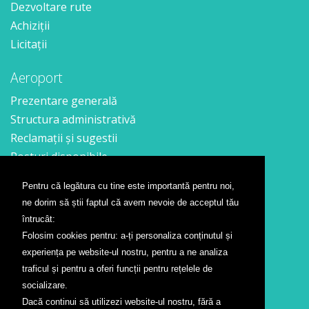
Dezvoltare rute
Achiziții
Licitații
Aeroport
Prezentare generală
Structura administrativă
Reclamații și sugestii
Posturi disponibile
Pentru că legătura cu tine este importantă pentru noi,
Contact
ne dorim să știi faptul că avem nevoie de acceptul tău
Formular contact
întrucât:
Localizare
Folosim cookies pentru: a-ți personaliza conținutul și
Presă
experiența pe website-ul nostru, pentru a ne analiza
traficul și pentru a oferi funcții pentru rețelele de
Companii aeriene
socializare.
Dacă continui să utilizezi website-ul nostru, fără a
Wizz Air