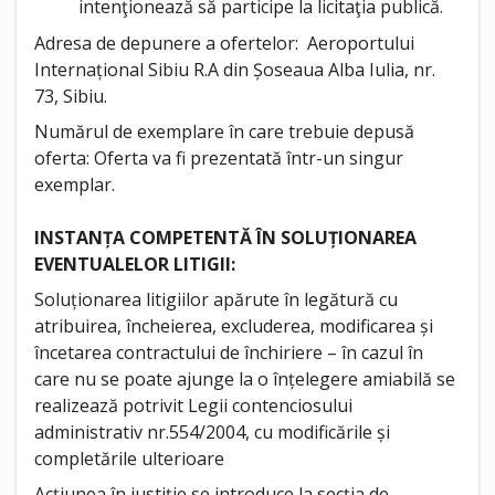
intenţionează să participe la licitaţia publică.
Adresa de depunere a ofertelor: Aeroportului
Internațional Sibiu R.A din Șoseaua Alba Iulia, nr.
73, Sibiu.
Numărul de exemplare în care trebuie depusă
oferta: Oferta va fi prezentată într-un singur
exemplar.
INSTANȚA COMPETENTĂ ÎN SOLUȚIONAREA
EVENTUALELOR LITIGII:
Soluționarea litigiilor apărute în legătură cu
atribuirea, încheierea, excluderea, modificarea și
încetarea contractului de închiriere – în cazul în
care nu se poate ajunge la o înțelegere amiabilă se
realizează potrivit Legii contenciosului
administrativ nr.554/2004, cu modificările și
completările ulterioare
Acțiunea în justiție se introduce la secția de