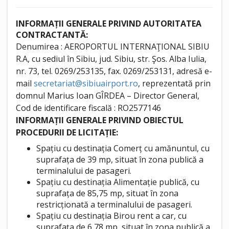
INFORMAȚII GENERALE PRIVIND AUTORITATEA
CONTRACTANTĂ:
Denumirea : AEROPORTUL INTERNAŢIONAL SIBIU
R.A, cu sediul în Sibiu, jud. Sibiu, str. Şos. Alba Iulia,
nr. 73, tel. 0269/253135, fax. 0269/253131, adresă e-
mail
secretariat@sibiuairport.ro
, reprezentată prin
domnul Marius Ioan GÎRDEA – Director General,
Cod de identificare fiscală : RO2577146
INFORMAȚII GENERALE PRIVIND OBIECTUL
PROCEDURII DE LICITAȚIE:
Spațiu cu destinația Comerț cu amănuntul, cu
suprafața de 39 mp, situat în zona publică a
terminalului de pasageri.
Spațiu cu destinația Alimentație publică, cu
suprafața de 85,75 mp, situat în zona
restricționată a terminalului de pasageri.
Spațiu cu destinația Birou rent a car, cu
suprafața de 6,78 mp, situat în zona publică a