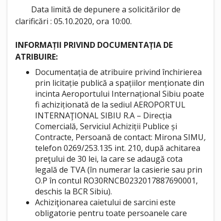
Data limită de depunere a solicitărilor de
clarificări : 05.10.2020, ora 10:00.
INFORMAȚII PRIVIND DOCUMENTAȚIA DE
ATRIBUIRE:
Documentația de atribuire privind închirierea
prin licitație publică a spațiilor menționate din
incinta Aeroportului Internațional Sibiu poate
fi achiziționată de la sediul AEROPORTUL
INTERNAŢIONAL SIBIU R.A – Direcția
Comercială, Serviciul Achiziții Publice și
Contracte, Persoană de contact: Mirona SIMU
,
telefon 0269/253.135 int. 210, după achitarea
preţului de 30 lei, la care se adaugă cota
legală de TVA (în numerar la casierie sau prin
O.P în contul RO30RNCB0232017887690001,
deschis la BCR Sibiu).
Achiziţionarea caietului de sarcini este
obligatorie pentru toate persoanele care