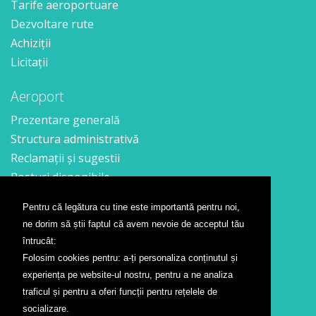
Tarife aeroportuare
Dezvoltare rute
Achiziții
Licitații
Aeroport
Prezentare generală
Structura administrativă
Reclamații și sugestii
Posturi disponibile
Pentru că legătura cu tine este importantă pentru noi,
Contact
ne dorim să știi faptul că avem nevoie de acceptul tău
Formular contact
întrucât:
Localizare
Folosim cookies pentru: a-ți personaliza conținutul și
Presă
experiența pe website-ul nostru, pentru a ne analiza
traficul și pentru a oferi funcții pentru rețelele de
Companii aeriene
socializare.