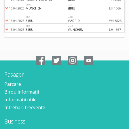
MUC
SBZ
15.04.2026
MUNCHEN
SIBIU
LH 1666
SBZ
MAD
15.04.2026
SIBIU
MADRID
W4 3825
SBZ
MUC
15.04.2026
SIBIU
MUNCHEN
LH 1667
Pasageri
Parcare
Birou informații
Informații utile
Întrebări frecvente
Business