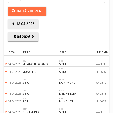
CAUTĂ ZBORURI
13.04.2026
15.04.2026
DATA
DE LA
SPRE
INDICATIV
C
BGY
SBZ
14.04.2026
MILANO BERGAMO
SIBIU
W4 3830
MUC
SBZ
14.04.2026
MUNCHEN
SIBIU
LH 1666
SBZ
DTM
14.04.2026
SIBIU
DORTMUND
W4 3817
SBZ
FMM
14.04.2026
SIBIU
MEMMINGEN
W4 3813
SBZ
MUC
14.04.2026
SIBIU
MUNCHEN
LH 1667
DTM
SBZ
14.04.2026
DORTMUND
SIBIU
W4 3818