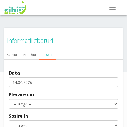
Informații zboruri
SOSIRI
PLECĂRI
TOATE
Data
Plecare din
Sosire în