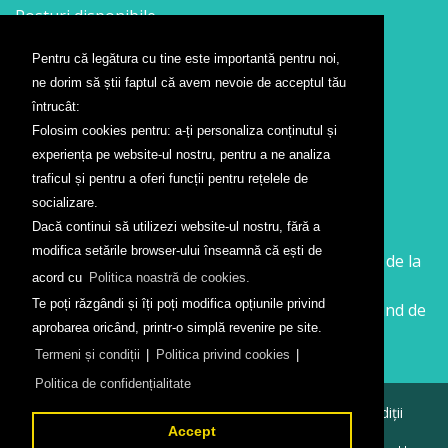
Posturi disponibile
Pentru că legătura cu tine este importantă pentru noi,
Contact
ne dorim să știi faptul că avem nevoie de acceptul tău
Formular contact
întrucât:
Localizare
Folosim cookies pentru: a-ți personaliza conținutul și
Presă
experiența pe website-ul nostru, pentru a ne analiza
traficul și pentru a oferi funcții pentru rețelele de
Companii aeriene
socializare.
Dacă continui să utilizezi website-ul nostru, fără a
Wizz Air
modifica setările browser-ului înseamnă că ești de
Călătorește la Sibiu cu Wizz Air. Zboruri începând de la
acord cu
Politica noastră de cookies.
26 GBP
Te poți răzgândi și îți poți modifica opțiunile privind
Călătorește de la Sibiu cu Wizz Air. Zboruri începând de
aprobarea oricând, printr-o simplă revenire pe site.
la 138 RON
Termeni și condiții
|
Politica privind cookies
|
Politica de confidențialitate
© 2026
Aeroportul Internațional Sibiu
Termeni și condiții
Politica de confidențialitate
Accept