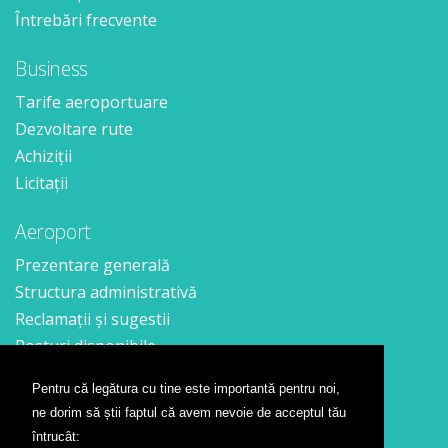
Întrebări frecvente
Business
Tarife aeroportuare
Dezvoltare rute
Achiziții
Licitații
Aeroport
Prezentare generală
Structura administrativă
Reclamații și sugestii
Posturi disponibile
Pentru că legătura cu tine este importantă pentru noi,
Contact
ne dorim să știi faptul că avem nevoie de acceptul tău
Formular contact
întrucât: