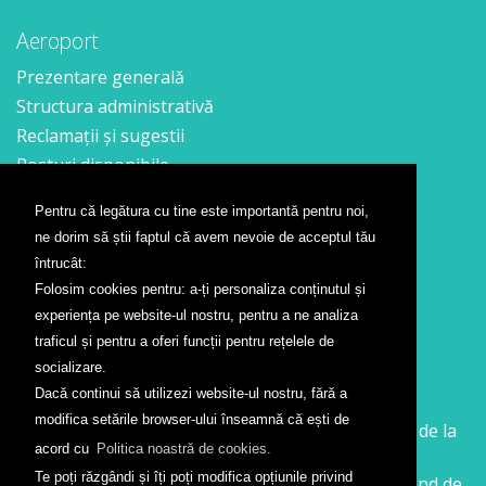
Aeroport
Prezentare generală
Structura administrativă
Reclamații și sugestii
Posturi disponibile
Pentru că legătura cu tine este importantă pentru noi,
Contact
ne dorim să știi faptul că avem nevoie de acceptul tău
Formular contact
întrucât:
Localizare
Folosim cookies pentru: a-ți personaliza conținutul și
Presă
experiența pe website-ul nostru, pentru a ne analiza
traficul și pentru a oferi funcții pentru rețelele de
Companii aeriene
socializare.
Dacă continui să utilizezi website-ul nostru, fără a
Wizz Air
modifica setările browser-ului înseamnă că ești de
Călătorește la Sibiu cu Wizz Air. Zboruri începând de la
acord cu
Politica noastră de cookies.
26 GBP
Te poți răzgândi și îți poți modifica opțiunile privind
Călătorește de la Sibiu cu Wizz Air. Zboruri începând de