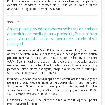
Publicul interesat poate înainta comentarii/observații la proiectul
deciziei de încadrare în termen de 10 zile de la data publicării
anunțului pe pagina de internet a APM Sibiu.
30.03.2023
Anunț public privind depunerea solicitării de emitere
a acordului de mediu pentru proiectul „Punct control
acces /securitate auto și persoane, altele decât
pasagerii”
Aeroportul Internațional Sibiu R.A titular al proiectului „Punct control
acces / securitate auto și persoane, altele decât pasagerii”, anunță
publicul interesat asupra luării deciziei etapei de încadrare de către
A.P.M. Sibiu în cadrul procedurii de evaluare a impactului asupra
mediului pentru proiectul „Punct control acces / securitate auto și
persoane, altele decât pasagerii”, propus a se realiza în Municipiul
Sibiu, strada Șoseaua Alba-iulia, nr. 73.
Informațiile privind proiectul propus pot fi consultate la sediul Agenției
pentru Protecția Mediului Sibiu, str. Hipodromului, nr. 2A, municipiul
Sibiu, județul Sibiu și la sediul Aeroportului Internațional Sibiu R.A,
strada Șoseaua Alba-iulia, nr. 73. în zilele de luni-joi, între orele 08:00 –
16:30, și vineri între orele 08:00 – 14:00.
Observațiile publicului se primesc zilnic la sediul Agenției pentru
Protecția Mediului Sibiu.