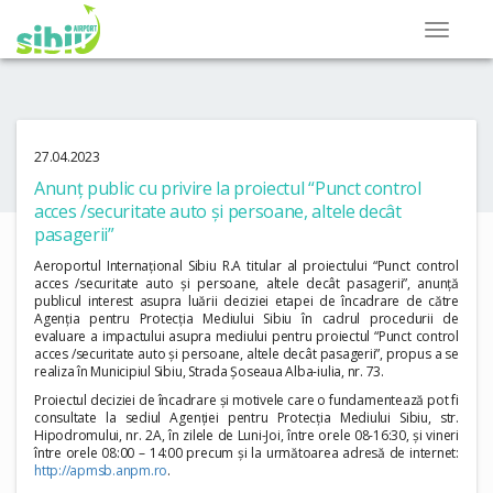
27.04.2023
Anunț public cu privire la proiectul “Punct control
acces /securitate auto și persoane, altele decât
pasagerii”
Aeroportul Internațional Sibiu R.A titular al proiectului “Punct control
acces /securitate auto și persoane, altele decât pasagerii”, anunță
publicul interest asupra luării deciziei etapei de încadrare de către
Agenția pentru Protecția Mediului Sibiu în cadrul procedurii de
evaluare a impactului asupra mediului pentru proiectul “Punct control
acces /securitate auto și persoane, altele decât pasagerii”, propus a se
realiza în Municipiul Sibiu, Strada Șoseaua Alba-iulia, nr. 73.
Proiectul deciziei de încadrare și motivele care o fundamentează pot fi
consultate la sediul Agenției pentru Protecția Mediului Sibiu, str.
Hipodromului, nr. 2A, în zilele de Luni-Joi, între orele 08-16:30, și vineri
între orele 08:00 – 14:00 precum și la următoarea adresă de internet:
http://apmsb.anpm.ro
.