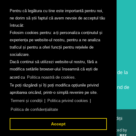
Pentru că legătura cu tine este importantă pentru noi,
Contact
ne dorim să știi faptul că avem nevoie de acceptul tău
Formular contact
întrucât:
Localizare
Folosim cookies pentru: a-ți personaliza conținutul și
Presă
experiența pe website-ul nostru, pentru a ne analiza
traficul și pentru a oferi funcții pentru rețelele de
Companii aeriene
socializare.
Dacă continui să utilizezi website-ul nostru, fără a
Wizz Air
modifica setările browser-ului înseamnă că ești de
Călătorește la Sibiu cu Wizz Air. Zboruri începând de la
acord cu
Politica noastră de cookies.
26 GBP
Te poți răzgândi și îți poți modifica opțiunile privind
Călătorește de la Sibiu cu Wizz Air. Zboruri începând de
aprobarea oricând, printr-o simplă revenire pe site.
la 138 RON
Termeni și condiții
|
Politica privind cookies
|
Politica de confidențialitate
© 2026
Aeroportul Internațional Sibiu
Termeni și condiții
Politica de confidențialitate
Accept
Created by
BFS