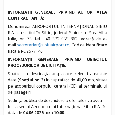
INFORMAȚII GENERALE PRIVIND AUTORITATEA
CONTRACTANTĂ:
Denumirea: AEROPORTUL INTERNAȚIONAL SIBIU
R.A., cu sediul în Sibiu, județul Sibiu, str. Șos. Alba
Iulia, nr. 73, tel. +40 372 055 862, adresă de e-
mail
secretariat@sibiuairport.ro
, Cod de identificare
fiscală RO2577146.
INFORMAȚII GENERALE PRIVIND OBIECTUL
PROCEDURILOR DE LICITAȚIE:
Spațiul cu destinația amplasare relee transmisie
date
(Spațiul nr. 3)
în suprafață de 40,00 mp, situat
pe acoperișul corpului central (CE) al terminalului
de pasageri.
Ședința publică de deschidere a ofertelor va avea
loc la sediul Aeroportului Internațional Sibiu R.A., în
data de
04.06.2026, ora 10:00
.