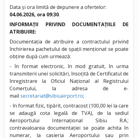
Data și ora limită de depunere a ofertelor:
04.06.2026, ora 09:30
.
INFORMAȚII PRIVIND DOCUMENTAȚIILE DE
ATRIBUIRE:
Documentația de atribuire a contractului privind
închirierea pachetului de spații menționat se poate
obține după cum urmează:
- în format electronic, în mod gratuit, în urma
transmiterii unei solicitări, însoțită de Certificatul de
înregistrare la Oficiul Național al Registrului
Comerțului, la adresa de e-
mail
secretariat@sibiuairport.ro
;
- în format fizic, tipărit, contracost (100,00 lei la care
se adaugă cota legală de TVA), de la sediul
Aeroportului Internațional Sibiu R.A.;
contravaloarea documentației se poate achita în
numerar, la casieria Aeroportului sau prin