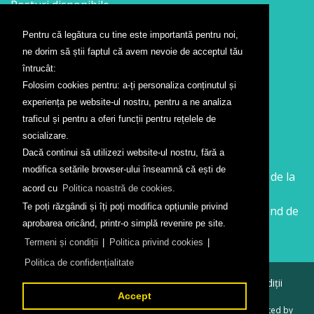
Posturi disponibile
Pentru că legătura cu tine este importantă pentru noi,
Contact
ne dorim să știi faptul că avem nevoie de acceptul tău
Formular contact
întrucât:
Localizare
Folosim cookies pentru: a-ți personaliza conținutul și
Presă
experiența pe website-ul nostru, pentru a ne analiza
traficul și pentru a oferi funcții pentru rețelele de
Companii aeriene
socializare.
Dacă continui să utilizezi website-ul nostru, fără a
Wizz Air
modifica setările browser-ului înseamnă că ești de
Călătorește la Sibiu cu Wizz Air. Zboruri începând de la
acord cu
Politica noastră de cookies.
26 GBP
Te poți răzgândi și îți poți modifica opțiunile privind
Călătorește de la Sibiu cu Wizz Air. Zboruri începând de
aprobarea oricând, printr-o simplă revenire pe site.
la 138 RON
Termeni și condiții
|
Politica privind cookies
|
Politica de confidențialitate
© 2026
Aeroportul Internațional Sibiu
Termeni și condiții
Politica de confidențialitate
Accept
Created by