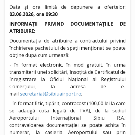
Data și ora limită de depunere a ofertelor:
03.06.2026, ora 09:30
.
INFORMAȚII PRIVIND DOCUMENTAȚIILE DE
ATRIBUIRE:
Documentația de atribuire a contractului privind
închirierea pachetului de spații menționat se poate
obține după cum urmează:
- în format electronic, în mod gratuit, în urma
transmiterii unei solicitări, însoțită de Certificatul de
înregistrare la Oficiul Național al Registrului
Comerțului, la adresa de e-
mail
secretariat@sibiuairport.ro
;
- în format fizic, tipărit, contracost (100,00 lei la care
se adaugă cota legală de TVA), de la sediul
Aeroportului Internațional Sibiu R.A.;
contravaloarea documentației se poate achita în
numerar, la casieria Aeroportului sau prin