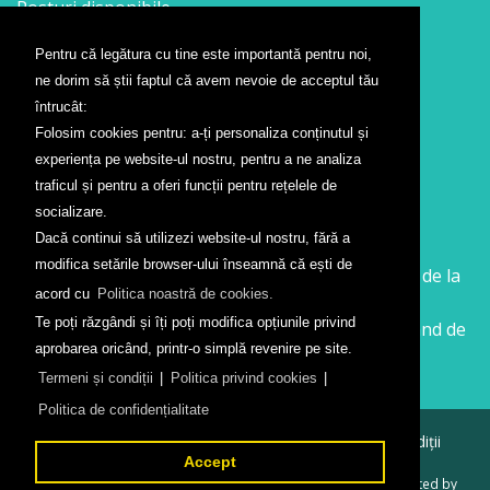
Posturi disponibile
Pentru că legătura cu tine este importantă pentru noi,
Contact
ne dorim să știi faptul că avem nevoie de acceptul tău
Formular contact
întrucât:
Localizare
Folosim cookies pentru: a-ți personaliza conținutul și
Presă
experiența pe website-ul nostru, pentru a ne analiza
traficul și pentru a oferi funcții pentru rețelele de
Companii aeriene
socializare.
Dacă continui să utilizezi website-ul nostru, fără a
Wizz Air
modifica setările browser-ului înseamnă că ești de
Călătorește la Sibiu cu Wizz Air. Zboruri începând de la
acord cu
Politica noastră de cookies.
26 GBP
Te poți răzgândi și îți poți modifica opțiunile privind
Călătorește de la Sibiu cu Wizz Air. Zboruri începând de
aprobarea oricând, printr-o simplă revenire pe site.
la 138 RON
Termeni și condiții
|
Politica privind cookies
|
Politica de confidențialitate
© 2026
Aeroportul Internațional Sibiu
Termeni și condiții
Politica de confidențialitate
Accept
Created by