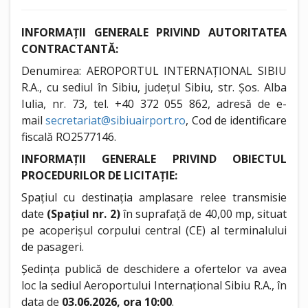
INFORMAȚII GENERALE PRIVIND AUTORITATEA
CONTRACTANTĂ:
Denumirea: AEROPORTUL INTERNAȚIONAL SIBIU
R.A., cu sediul în Sibiu, județul Sibiu, str. Șos. Alba
Iulia, nr. 73, tel. +40 372 055 862, adresă de e-
mail
secretariat@sibiuairport.ro
, Cod de identificare
fiscală RO2577146.
INFORMAȚII GENERALE PRIVIND OBIECTUL
PROCEDURILOR DE LICITAȚIE:
Spațiul cu destinația amplasare relee transmisie
date
(Spațiul nr. 2)
în suprafață de 40,00 mp, situat
pe acoperișul corpului central (CE) al terminalului
de pasageri.
Ședința publică de deschidere a ofertelor va avea
loc la sediul Aeroportului Internațional Sibiu R.A., în
data de
03.06.2026, ora 10:00
.