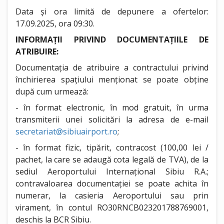
Data și ora limită de depunere a ofertelor:
17.09.2025, ora 09:30.
INFORMAȚII PRIVIND DOCUMENTAȚIILE DE
ATRIBUIRE:
Documentația de atribuire a contractului privind
închirierea spațiului menționat se poate obține
după cum urmează:
- în format electronic, în mod gratuit, în urma
transmiterii unei solicitări la adresa de e-mail
secretariat@sibiuairport.ro
;
- în format fizic, tipărit, contracost (100,00 lei /
pachet, la care se adaugă cota legală de TVA), de la
sediul Aeroportului Internațional Sibiu R.A.;
contravaloarea documentației se poate achita în
numerar, la casieria Aeroportului sau prin
virament, în contul RO30RNCB023201788769001,
deschis la BCR Sibiu.