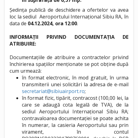
în suprafață de 6,57 mp
.
Ședința publică de deschidere a ofertelor va avea
loc la sediul Aeroportului Internațional Sibiu RA, în
data de
04.12.2024, ora 12:00
.
INFORMAȚII PRIVIND DOCUMENTAȚIA DE
ATRIBUIRE:
Documentațiile de atribuire a contractelor privind
închirierea spațiilor menționate se pot obține după
cum urmează:
în format electronic, în mod gratuit, în urma
transmiterii unei solicitări la adresa de e-mail
secretariat@sibiuairport.ro
;
în format fizic, tipărit, contracost (100,00 lei, la
care se adaugă cota legală de TVA), de la
sediul Aeroportului Internațional Sibiu RA;
contravaloarea documentației se poate achita
în numerar, la casieria Aeroportului sau prin
virament, în contul