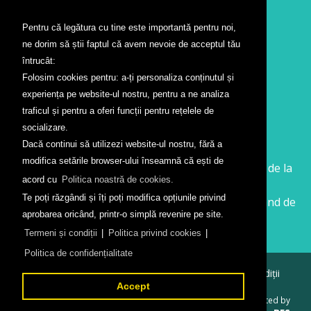
Pentru că legătura cu tine este importantă pentru noi,
Contact
ne dorim să știi faptul că avem nevoie de acceptul tău
Formular contact
întrucât:
Localizare
Folosim cookies pentru: a-ți personaliza conținutul și
Presă
experiența pe website-ul nostru, pentru a ne analiza
traficul și pentru a oferi funcții pentru rețelele de
Companii aeriene
socializare.
Dacă continui să utilizezi website-ul nostru, fără a
Wizz Air
modifica setările browser-ului înseamnă că ești de
Călătorește la Sibiu cu Wizz Air. Zboruri începând de la
acord cu
Politica noastră de cookies.
26 GBP
Te poți răzgândi și îți poți modifica opțiunile privind
Călătorește de la Sibiu cu Wizz Air. Zboruri începând de
aprobarea oricând, printr-o simplă revenire pe site.
la 138 RON
Termeni și condiții
|
Politica privind cookies
|
Politica de confidențialitate
© 2026
Aeroportul Internațional Sibiu
Termeni și condiții
Politica de confidențialitate
Accept
Created by