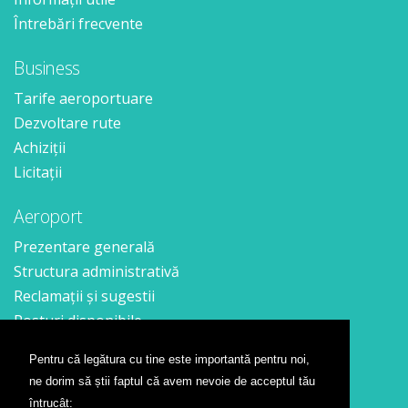
Întrebări frecvente
Business
Tarife aeroportuare
Dezvoltare rute
Achiziții
Licitații
Aeroport
Prezentare generală
Structura administrativă
Reclamații și sugestii
Posturi disponibile
Pentru că legătura cu tine este importantă pentru noi,
Contact
ne dorim să știi faptul că avem nevoie de acceptul tău
Formular contact
întrucât: