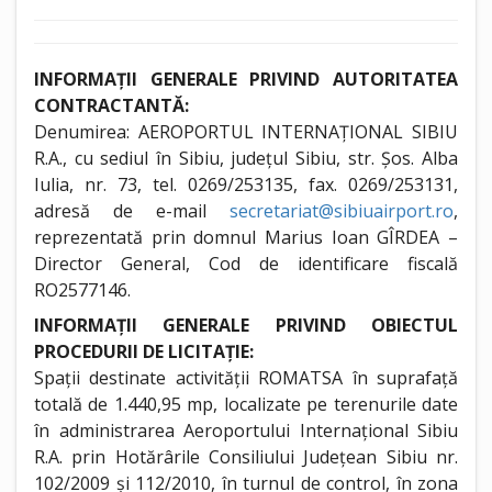
INFORMAȚII GENERALE PRIVIND AUTORITATEA
CONTRACTANTĂ:
Denumirea: AEROPORTUL INTERNAȚIONAL SIBIU
R.A., cu sediul în Sibiu, județul Sibiu, str. Șos. Alba
Iulia, nr. 73, tel. 0269/253135, fax. 0269/253131,
adresă de e-mail
secretariat@sibiuairport.ro
,
reprezentată prin domnul Marius Ioan GÎRDEA –
Director General, Cod de identificare fiscală
RO2577146.
INFORMAȚII GENERALE PRIVIND OBIECTUL
PROCEDURII DE LICITAȚIE:
Spații destinate activității ROMATSA în suprafață
totală de 1.440,95 mp, localizate pe terenurile date
în administrarea Aeroportului Internațional Sibiu
R.A. prin Hotărârile Consiliului Județean Sibiu nr.
102/2009 și 112/2010, în turnul de control, în zona