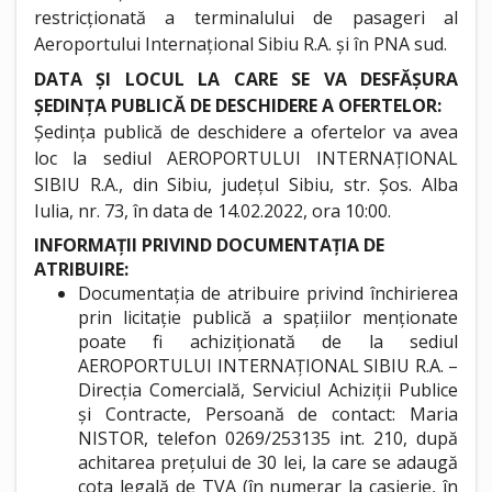
restricționată a terminalului de pasageri al
Aeroportului Internațional Sibiu R.A. și în PNA sud.
DATA ȘI LOCUL LA CARE SE VA DESFĂȘURA
ȘEDINȚA PUBLICĂ DE DESCHIDERE A OFERTELOR:
Ședința publică de deschidere a ofertelor va avea
loc la sediul AEROPORTULUI INTERNAȚIONAL
SIBIU R.A., din Sibiu, județul Sibiu, str. Șos. Alba
Iulia, nr. 73, în data de 14.02.2022, ora 10:00.
INFORMAȚII PRIVIND DOCUMENTAȚIA DE
ATRIBUIRE:
Documentația de atribuire privind închirierea
prin licitație publică a spațiilor menționate
poate fi achiziționată de la sediul
AEROPORTULUI INTERNAȚIONAL SIBIU R.A. –
Direcția Comercială, Serviciul Achiziții Publice
și Contracte, Persoană de contact: Maria
NISTOR, telefon 0269/253135 int. 210, după
achitarea prețului de 30 lei, la care se adaugă
cota legală de TVA (în numerar la casierie, în