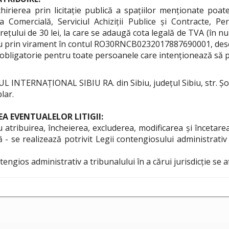
hirierea prin licitație publică a spațiilor menționate poa
Comercială, Serviciul Achiziții Publice și Contracte, P
țului de 30 lei, la care se adaugă cota legală de TVA (în nume
 sau prin virament în contul RO30RNCB0232017887690001, desch
 obligatorie pentru toate persoanele care intenționează să part
NTERNAȚIONAL SIBIU RA. din Sibiu, județul Sibiu, str. Șos. 
lar.
 EVENTUALELOR LITIGII:
u atribuirea, încheierea, excluderea, modificarea și încetarea
- se realizează potrivit Legii contengiosului administrativ 
tengios administrativ a tribunalului în a cărui jurisdicție se af