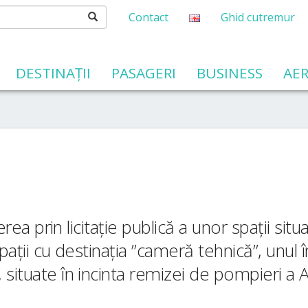
Contact
Ghid cutremur
DESTINAȚII
PASAGERI
BUSINESS
AER
 PUBLIC
public
ii și Securității în Muncă
r de servitute aeronautică
vile fără pilot la bord (drone, UAS, aeromodele)
 caracter personal
COMPANII AERIENE
HARTĂ INTERACTIVĂ
ierea prin licitație publică a unor spații sit
spații cu destinația ”cameră tehnică”, unul
situate în incinta remizei de pompieri a A