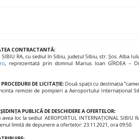
TATEA CONTRACTANTĂ:
A, cu sediul în Sibiu, județul Sibiu, str. Șos. Alba Iulia,
.ro
, reprezentată prin domnul Marius Ioan GÎRDEA – Dire
PROCEDURII DE LICITAȚIE:
Două spații cu destinația ”camer
ncinta remizei de pompieri a Aeroportului Internațional Sibi
 ȘEDINȚA PUBLICĂ DE DESCHIDERE A OFERTELOR:
a avea loc la sediul AEROPORTUL INTERNAȚIONAL SIBIU RA, din
menul limită de depunere a ofertelor: 23.11.2021, ora 09:50.
TRIBUIRE: