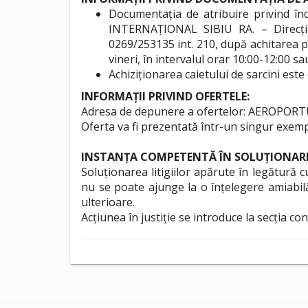
Documentația de atribuire privind înc
INTERNAȚIONAL SIBIU RA. – Direcția 
0269/253135 int. 210, după achitarea pre
vineri, în intervalul orar 10:00-12:00
Achiziționarea caietului de sarcini este
INFORMAȚII PRIVIND OFERTELE:
Adresa de depunere a ofertelor: AEROPORTUL I
Oferta va fi prezentată într-un singur exemp
INSTANȚA COMPETENTĂ ÎN SOLUȚIONAREA
Soluționarea litigiilor apărute în legătură c
nu se poate ajunge la o înțelegere amiabilă 
ulterioare.
Acțiunea în justiție se introduce la secția con