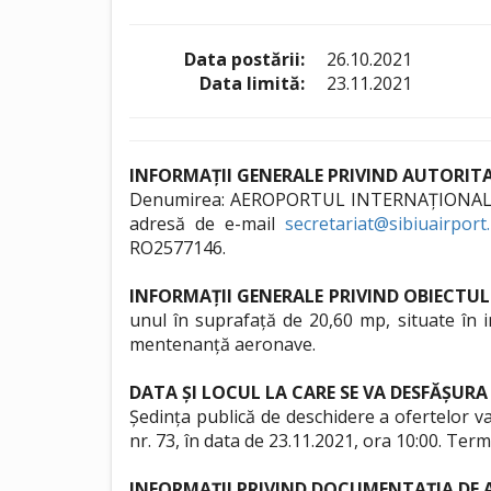
Data postării:
26.10.2021
Data limită:
23.11.2021
INFORMAȚII GENERALE PRIVIND AUTORI
Denumirea: AEROPORTUL INTERNAȚIONAL SIBIU R
adresă de e-mail
secretariat@sibiuairport
RO2577146.
INFORMAȚII GENERALE PRIVIND OBIECTUL 
unul în suprafață de 20,60 mp, situate în i
mentenanță aeronave.
DATA ȘI LOCUL LA CARE SE VA DESFĂȘURA
Ședința publică de deschidere a ofertelor v
nr. 73, în data de 23.11.2021, ora 10:00. Ter
INFORMAȚII PRIVIND DOCUMENTAȚIA DE A