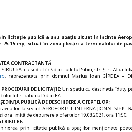
n licitație publică a unui spațiu situat în incinta Aerop
e 25,15 mp, situat în zona plecări a terminalului de pas
TATEA CONTRACTANTĂ:
A, cu sediul în Sibiu, județul Sibiu, str. Șos. Alba Iulia,
.ro
, reprezentată prin domnul Marius Ioan GÎRDEA – Dire
PROCEDURII DE LICITAȚIE:
Un spațiu cu destinația ”duty pa
tului Internațional Sibiu RA.
 ȘEDINȚA PUBLICĂ DE DESCHIDERE A OFERTELOR:
a avea loc la sediul AEROPORTUL INTERNAȚIONAL SIBIU RA, din
 și ora limită de depunere a ofertelor 19.08.2021, ora 11:50.
TRIBUIRE:
hirierea prin licitație publică a spațiilor menționate poa