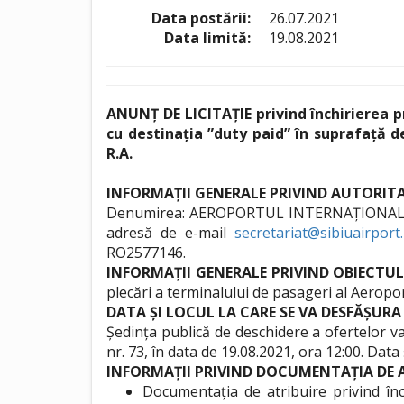
Data postării:
26.07.2021
Data limită:
19.08.2021
ANUNȚ DE LICITAȚIE privind închirierea pri
cu destinația ”duty paid” în suprafață d
R.A.
INFORMAȚII GENERALE PRIVIND AUTORI
Denumirea: AEROPORTUL INTERNAȚIONAL SIBIU R
adresă de e-mail
secretariat@sibiuairport
RO2577146.
INFORMAȚII GENERALE PRIVIND OBIECTUL 
plecări a terminalului de pasageri al Aeropor
DATA ȘI LOCUL LA CARE SE VA DESFĂȘURA
Ședința publică de deschidere a ofertelor v
nr. 73, în data de 19.08.2021, ora 12:00. Data
INFORMAȚII PRIVIND DOCUMENTAȚIA DE A
Documentația de atribuire privind înc