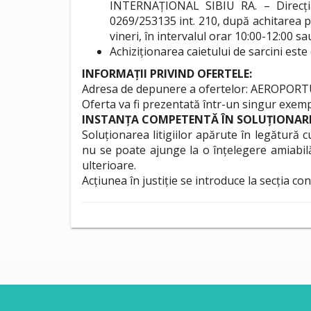
INTERNAȚIONAL SIBIU RA. – Direcția 
0269/253135 int. 210, după achitarea pre
vineri, în intervalul orar 10:00-12:00
Achiziționarea caietului de sarcini este
INFORMAȚII PRIVIND OFERTELE:
Adresa de depunere a ofertelor: AEROPORTUL I
Oferta va fi prezentată într-un singur exemp
INSTANȚA COMPETENTĂ ÎN SOLUȚIONAREA
Soluționarea litigiilor apărute în legătură c
nu se poate ajunge la o înțelegere amiabilă 
ulterioare.
Acțiunea în justiție se introduce la secția con