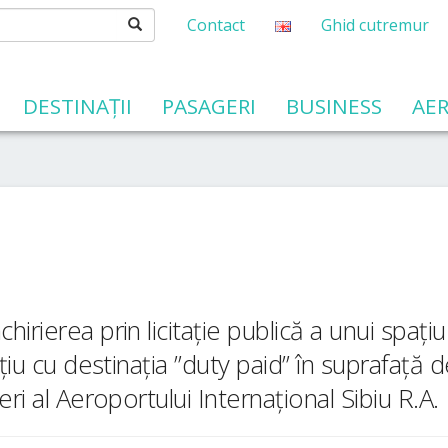
Contact
Ghid cutremur
DESTINAȚII
PASAGERI
BUSINESS
AER
 PUBLIC
public
ii și Securității în Muncă
r de servitute aeronautică
vile fără pilot la bord (drone, UAS, aeromodele)
 caracter personal
COMPANII AERIENE
HARTĂ INTERACTIVĂ
rierea prin licitație publică a unui spațiu 
ațiu cu destinația ”duty paid” în suprafață 
ri al Aeroportului Internațional Sibiu R.A.