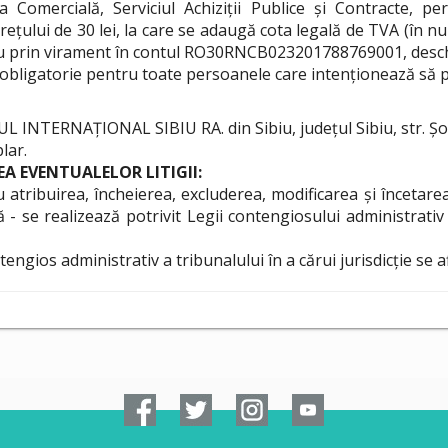
Comercială, Serviciul Achiziții Publice și Contracte, p
țului de 30 lei, la care se adaugă cota legală de TVA (în nume
 sau prin virament în contul RO30RNCB023201788769001, deschi
 obligatorie pentru toate persoanele care intenționează să part
NTERNAȚIONAL SIBIU RA. din Sibiu, județul Sibiu, str. Șos. 
lar.
 EVENTUALELOR LITIGII:
u atribuirea, încheierea, excluderea, modificarea și încetarea
- se realizează potrivit Legii contengiosului administrativ 
tengios administrativ a tribunalului în a cărui jurisdicție se af