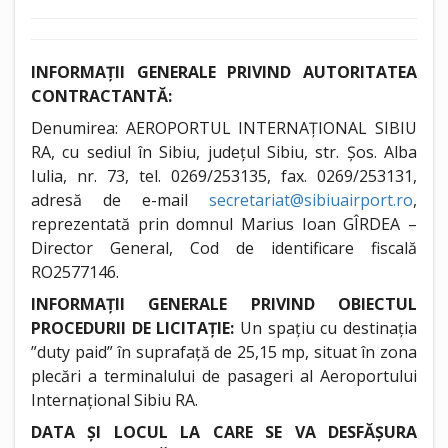
INFORMAȚII GENERALE PRIVIND AUTORITATEA
CONTRACTANTĂ:
Denumirea: AEROPORTUL INTERNAȚIONAL SIBIU
RA, cu sediul în Sibiu, județul Sibiu, str. Șos. Alba
Iulia, nr. 73, tel. 0269/253135, fax. 0269/253131,
adresă de e-mail
secretariat@sibiuairport.ro
,
reprezentată prin domnul Marius Ioan GÎRDEA –
Director General, Cod de identificare fiscală
RO2577146.
INFORMAȚII GENERALE PRIVIND OBIECTUL
PROCEDURII DE LICITAȚIE:
Un spațiu cu destinația
”duty paid” în suprafață de 25,15 mp, situat în zona
plecări a terminalului de pasageri al Aeroportului
Internațional Sibiu RA.
DATA ȘI LOCUL LA CARE SE VA DESFĂȘURA