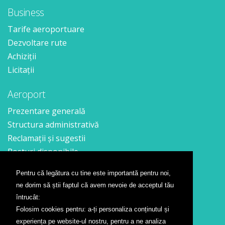
Business
Tarife aeroportuare
Dezvoltare rute
Achiziții
Licitații
Aeroport
Prezentare generală
Structura administrativă
Reclamații și sugestii
Posturi disponibile
Pentru că legătura cu tine este importantă pentru noi,
Contact
ne dorim să știi faptul că avem nevoie de acceptul tău
Formular contact
întrucât:
Localizare
Folosim cookies pentru: a-ți personaliza conținutul și
Presă
experiența pe website-ul nostru, pentru a ne analiza