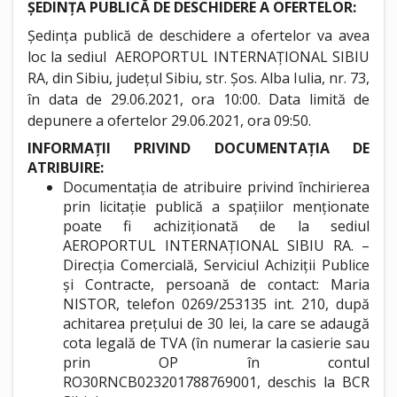
ȘEDINȚA PUBLICĂ DE DESCHIDERE A OFERTELOR:
Ședința publică de deschidere a ofertelor va avea
loc la sediul AEROPORTUL INTERNAȚIONAL SIBIU
RA, din Sibiu, județul Sibiu, str. Șos. Alba Iulia, nr. 73,
în data de 29.06.2021, ora 10:00. Data limită de
depunere a ofertelor 29.06.2021, ora 09:50.
INFORMAȚII PRIVIND DOCUMENTAȚIA DE
ATRIBUIRE:
Documentația de atribuire privind închirierea
prin licitație publică a spațiilor menționate
poate fi achiziționată de la sediul
AEROPORTUL INTERNAȚIONAL SIBIU RA. –
Direcția Comercială, Serviciul Achiziții Publice
și Contracte, persoană de contact: Maria
NISTOR, telefon 0269/253135 int. 210, după
achitarea prețului de 30 lei, la care se adaugă
cota legală de TVA (în numerar la casierie sau
prin OP în contul
RO30RNCB023201788769001, deschis la BCR