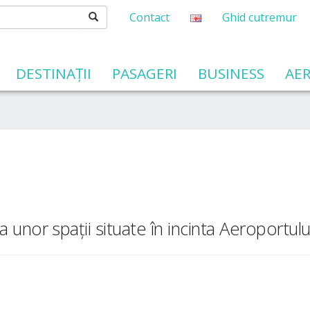
Contact
Ghid cutremur
DESTINAȚII
PASAGERI
BUSINESS
AER
 PUBLIC
public
ii și Securității în Muncă
r de servitute aeronautică
vile fără pilot la bord (drone, UAS, aeromodele)
 caracter personal
COMPANII AERIENE
HARTĂ INTERACTIVĂ
ă a unor spații situate în incinta Aeroportulu