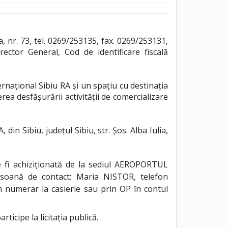
 nr. 73, tel. 0269/253135, fax. 0269/253131,
ctor General, Cod de identificare fiscală
rnațional Sibiu RA și un spațiu cu destinația
ea desfășurării activității de comercializare
 Sibiu, județul Sibiu, str. Șos. Alba Iulia,
te fi achiziționată de la sediul AEROPORTUL
ersoană de contact: Maria NISTOR, telefon
n numerar la casierie sau prin OP în contul
icipe la licitația publică.