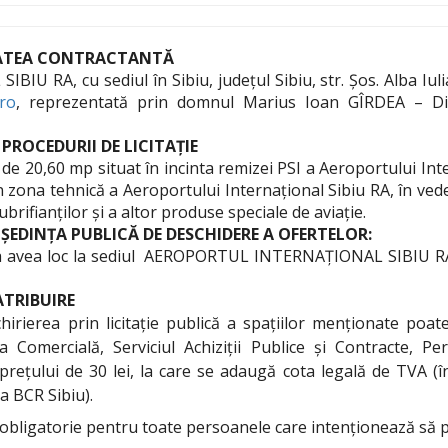
TATEA CONTRACTANTĂ
A, cu sediul în Sibiu, județul Sibiu, str. Șos. Alba Iulia,
.ro
, reprezentată prin domnul Marius Ioan GÎRDEA – Dire
PROCEDURII DE LICITAȚIE
 de 20,60 mp situat în incinta remizei PSI a Aeroportului Inte
 zona tehnică a Aeroportului Internațional Sibiu RA, în veder
brifianților și a altor produse speciale de aviație.
 ȘEDINȚA PUBLICĂ DE DESCHIDERE A OFERTELOR:
a avea loc la sediul AEROPORTUL INTERNAȚIONAL SIBIU RA, din
ATRIBUIRE
hirierea prin licitație publică a spațiilor menționate poa
Comercială, Serviciul Achiziții Publice și Contracte, P
prețului de 30 lei, la care se adaugă cota legală de TVA (î
 BCR Sibiu).
 obligatorie pentru toate persoanele care intenționează să part