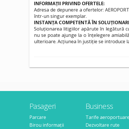
INFORMAȚII PRIVIND OFERTELE:
Adresa de depunere a ofertelor: AEROPORTUL 
într-un singur exemplar.
INSTANȚA COMPETENTĂ ÎN SOLUȚIONAREA
Soluționarea litigiilor apărute în legătură c
nu se poate ajunge la o înțelegere amiabilă 
ulterioare. Acțiunea în justiție se introduce l
Pasageri
Business
Parcare
Tarife aeroportuar
Birou informații
Dezvoltare rute