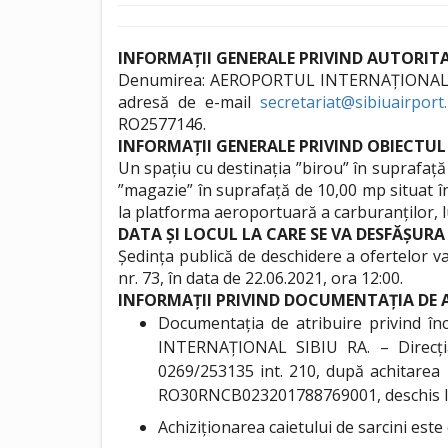
INFORMAȚII GENERALE PRIVIND AUTORI
Denumirea: AEROPORTUL INTERNAȚIONAL SIBIU R
adresă de e-mail
secretariat@sibiuairport
RO2577146.
INFORMAȚII GENERALE PRIVIND OBIECTUL 
Un spațiu cu destinația ”birou” în suprafață
”magazie” în suprafață de 10,00 mp situat în
la platforma aeroportuară a carburanților, lu
DATA ȘI LOCUL LA CARE SE VA DESFĂȘURA
Ședința publică de deschidere a ofertelor v
nr. 73, în data de 22.06.2021, ora 12:00.
INFORMAȚII PRIVIND DOCUMENTAȚIA DE 
Documentația de atribuire privind înc
INTERNAȚIONAL SIBIU RA. – Direcția 
0269/253135 int. 210, după achitarea 
RO30RNCB023201788769001, deschis la
Achiziționarea caietului de sarcini este