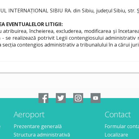
INTERNAȚIONAL SIBIU RA. din Sibiu, județul Sibiu, str. Șos.
 EVENTUALELOR LITIGII:
u atribuirea, încheierea, excluderea, modificarea și încetarea
- se realizează potrivit Legii contengiosului administrativ n
a secția contengios administrativ a tribunalului în a cărui juris
Aeroport
Contact
e
Prezentare generală
Formular cont
Structura administrativă
Localizare