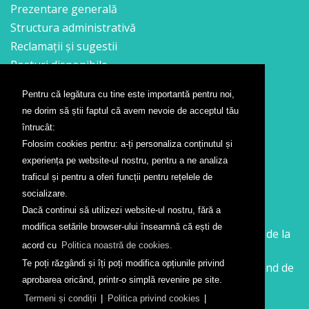
Prezentare generală
Structura administrativă
Reclamații și sugestii
Posturi disponibile
Pentru că legătura cu tine este importantă pentru noi,
Contact
ne dorim să știi faptul că avem nevoie de acceptul tău
Formular contact
întrucât:
Localizare
Folosim cookies pentru: a-ți personaliza conținutul și
Presă
experiența pe website-ul nostru, pentru a ne analiza
traficul și pentru a oferi funcții pentru rețelele de
Companii aeriene
socializare.
Dacă continui să utilizezi website-ul nostru, fără a
Wizz Air
modifica setările browser-ului înseamnă că ești de
Călătorește la Sibiu cu Wizz Air. Zboruri începând de la
acord cu
Politica noastră de cookies.
26 GBP
Te poți răzgândi și îți poți modifica opțiunile privind
Călătorește de la Sibiu cu Wizz Air. Zboruri începând de
aprobarea oricând, printr-o simplă revenire pe site.
la 138 RON
Termeni și condiții
|
Politica privind cookies
|