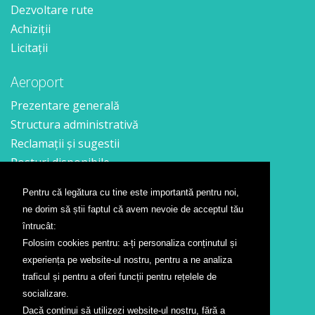
Dezvoltare rute
Achiziții
Licitații
Aeroport
Prezentare generală
Structura administrativă
Reclamații și sugestii
Posturi disponibile
Pentru că legătura cu tine este importantă pentru noi,
Contact
ne dorim să știi faptul că avem nevoie de acceptul tău
Formular contact
întrucât:
Localizare
Folosim cookies pentru: a-ți personaliza conținutul și
Presă
experiența pe website-ul nostru, pentru a ne analiza
traficul și pentru a oferi funcții pentru rețelele de
Companii aeriene
socializare.
Dacă continui să utilizezi website-ul nostru, fără a