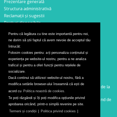
Prezentare generală
Structura administrativă
Reclamații și sugestii
Posturi disponibile
Pentru că legătura cu tine este importantă pentru noi,
Contact
ne dorim să știi faptul că avem nevoie de acceptul tău
Formular contact
întrucât:
Localizare
Folosim cookies pentru: a-ți personaliza conținutul și
Presă
experiența pe website-ul nostru, pentru a ne analiza
traficul și pentru a oferi funcții pentru rețelele de
Companii aeriene
socializare.
Dacă continui să utilizezi website-ul nostru, fără a
Wizz Air
modifica setările browser-ului înseamnă că ești de
Călătorește la Sibiu cu Wizz Air. Zboruri începând de la
acord cu
Politica noastră de cookies.
26 GBP
Te poți răzgândi și îți poți modifica opțiunile privind
Călătorește de la Sibiu cu Wizz Air. Zboruri începând de
aprobarea oricând, printr-o simplă revenire pe site.
la 138 RON
Termeni și condiții
|
Politica privind cookies
|