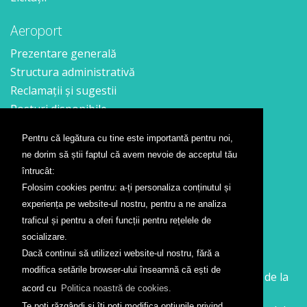
Aeroport
Prezentare generală
Structura administrativă
Reclamații și sugestii
Posturi disponibile
Pentru că legătura cu tine este importantă pentru noi,
Contact
ne dorim să știi faptul că avem nevoie de acceptul tău
Formular contact
întrucât:
Localizare
Folosim cookies pentru: a-ți personaliza conținutul și
Presă
experiența pe website-ul nostru, pentru a ne analiza
traficul și pentru a oferi funcții pentru rețelele de
Companii aeriene
socializare.
Dacă continui să utilizezi website-ul nostru, fără a
Wizz Air
modifica setările browser-ului înseamnă că ești de
Călătorește la Sibiu cu Wizz Air. Zboruri începând de la
acord cu
Politica noastră de cookies.
26 GBP
Te poți răzgândi și îți poți modifica opțiunile privind