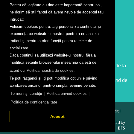
Pentru că legătura cu tine este importantă pentru noi,
Contact
ne dorim să știi faptul că avem nevoie de acceptul tău
Formular contact
întrucât:
Localizare
Folosim cookies pentru: a-ți personaliza conținutul și
Presă
experiența pe website-ul nostru, pentru a ne analiza
traficul și pentru a oferi funcții pentru rețelele de
Companii aeriene
socializare.
Dacă continui să utilizezi website-ul nostru, fără a
Wizz Air
modifica setările browser-ului înseamnă că ești de
Călătorește la Sibiu cu Wizz Air. Zboruri începând de la
acord cu
Politica noastră de cookies.
26 GBP
Te poți răzgândi și îți poți modifica opțiunile privind
Călătorește de la Sibiu cu Wizz Air. Zboruri începând de
aprobarea oricând, printr-o simplă revenire pe site.
la 138 RON
Termeni și condiții
|
Politica privind cookies
|
Politica de confidențialitate
© 2026
Aeroportul Internațional Sibiu
Termeni și condiții
Politica de confidențialitate
Accept
Created by
BFS