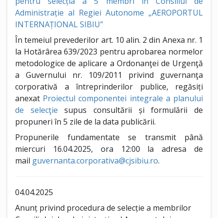
pentru selecția a 5 membri în Consiliul de
Administrație al Regiei Autonome „AEROPORTUL
INTERNAȚIONAL SIBIU”
În temeiul prevederilor art. 10 alin. 2 din Anexa nr. 1
la Hotărârea 639/2023 pentru aprobarea normelor
metodologice de aplicare a Ordonanţei de Urgenţă
a Guvernului nr. 109/2011 privind guvernanţa
corporativă a întreprinderilor publice, regăsiți
anexat
Proiectul componentei integrale a planului
de selecţie
supus consultării și formulării de
propuneri în 5 zile de la data publicării.
Propunerile fundamentate se transmit până
miercuri 16.04.2025, ora 12:00 la adresa de
mail
guvernanta.corporativa@cjsibiu.ro
.
04.04.2025
Anunț privind procedura de selecție a membrilor