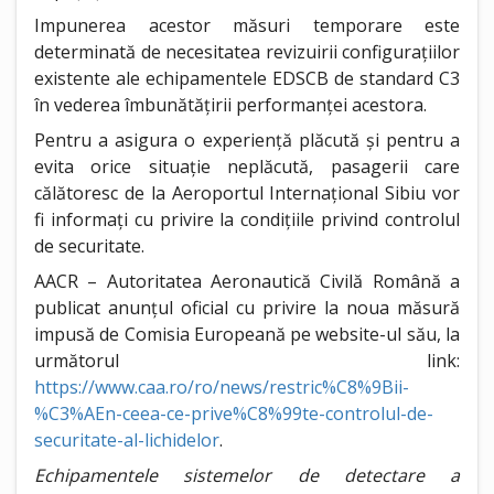
Impunerea acestor măsuri temporare este
determinată de necesitatea revizuirii configurațiilor
existente ale echipamentele EDSCB de standard C3
în vederea îmbunătățirii performanței acestora.
Pentru a asigura o experiență plăcută și pentru a
evita orice situație neplăcută, pasagerii care
călătoresc de la Aeroportul Internațional Sibiu vor
fi informați cu privire la condițiile privind controlul
de securitate.
AACR – Autoritatea Aeronautică Civilă Română a
publicat anunțul oficial cu privire la noua măsură
impusă de Comisia Europeană pe website-ul său, la
următorul link:
https://www.caa.ro/ro/news/restric%C8%9Bii-
%C3%AEn-ceea-ce-prive%C8%99te-controlul-de-
securitate-al-lichidelor
.
Echipamentele sistemelor de detectare a