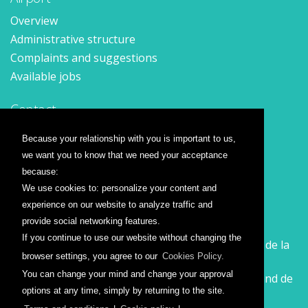
Overview
Administrative structure
Complaints and suggestions
Available jobs
Contact
Contact form
Because your relationship with you is important to us,
Location
we want you to know that we need your acceptance
Press releases
because:
We use cookies to: personalize your content and
Airline companies
experience on our website to analyze traffic and
provide social networking features.
Wizz Air
If you continue to use our website without changing the
Călătorește la Sibiu cu Wizz Air. Zboruri începând de la
browser settings, you agree to our
Cookies Policy.
26 GBP
You can change your mind and change your approval
Călătorește de la Sibiu cu Wizz Air. Zboruri începând de
options at any time, simply by returning to the site.
la 138 RON