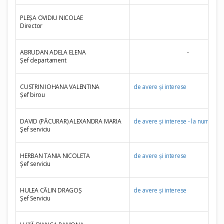
PLEȘA OVIDIU NICOLAE
Director
ABRUDAN ADELA ELENA
-
Șef departament
CUSTRIN IOHANA VALENTINA
de avere și interese
Șef birou
DAVID (PĂCURAR) ALEXANDRA MARIA
de avere și interese - la numire în
Şef serviciu
HERBAN TANIA NICOLETA
de avere și interese
Şef serviciu
HULEA CĂLIN DRAGOȘ
de avere și interese
Șef Serviciu