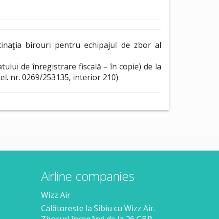
tinaţia birouri pentru echipajul de zbor al
lui de înregistrare fiscală – în copie) de la
el. nr. 0269/253135, interior 210).
Airline companies
Wizz Air
Călătorește la Sibiu cu Wizz Air.