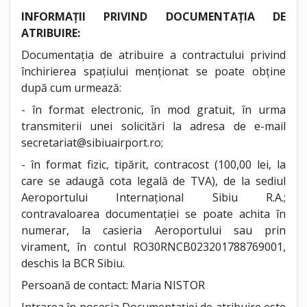
INFORMAȚII PRIVIND DOCUMENTAȚIA DE
ATRIBUIRE:
Documentația de atribuire a contractului privind
închirierea spațiului menționat se poate obține
după cum urmează:
- în format electronic, în mod gratuit, în urma
transmiterii unei solicitări la adresa de e-mail
secretariat@sibiuairport.ro
;
- în format fizic, tipărit, contracost (100,00 lei, la
care se adaugă cota legală de TVA), de la sediul
Aeroportului Internațional Sibiu R.A.;
contravaloarea documentației se poate achita în
numerar, la casieria Aeroportului sau prin
virament, în contul RO30RNCB023201788769001,
deschis la BCR Sibiu.
Persoană de contact: Maria NISTOR