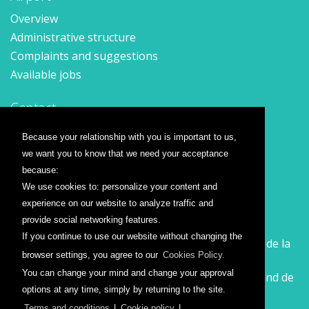
Overview
Administrative structure
Complaints and suggestions
Available jobs
Contact
Contact form
Because your relationship with you is important to us,
Location
we want you to know that we need your acceptance
Press releases
because:
We use cookies to: personalize your content and
Airline companies
experience on our website to analyze traffic and
provide social networking features.
Wizz Air
If you continue to use our website without changing the
Călătorește la Sibiu cu Wizz Air. Zboruri începând de la
browser settings, you agree to our
Cookies Policy.
26 GBP
You can change your mind and change your approval
Călătorește de la Sibiu cu Wizz Air. Zboruri începând de
options at any time, simply by returning to the site.
la 138 RON
Terms and conditions
|
Cookie policy
|